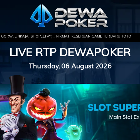
, LINKAJA, SHOPEEPAY) .. NIKMATI KESERUAN GAME TERBARU TOTO
LIVE RTP DEWAPOKER
Thursday, 06 August 2026